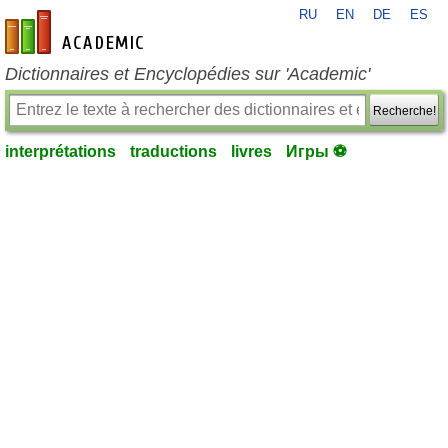
RU
EN
DE
ES
fr-academic.com
Dictionnaires et Encyclopédies sur 'Academic'
Recherche!
interprétations
traductions
livres
Игры ⚽