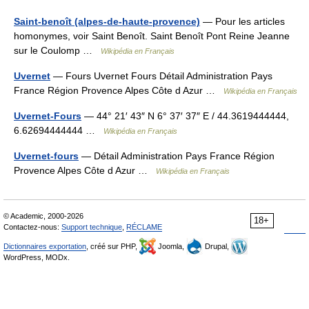
Saint-benoît (alpes-de-haute-provence)
— Pour les articles
homonymes, voir Saint Benoît. Saint Benoît Pont Reine Jeanne
sur le Coulomp …
Wikipédia en Français
Uvernet
— Fours Uvernet Fours Détail Administration Pays
France Région Provence Alpes Côte d Azur …
Wikipédia en Français
Uvernet-Fours
— 44° 21′ 43″ N 6° 37′ 37″ E / 44.3619444444,
6.62694444444 …
Wikipédia en Français
Uvernet-fours
— Détail Administration Pays France Région
Provence Alpes Côte d Azur …
Wikipédia en Français
© Academic, 2000-2026
18+
Contactez-nous:
Support technique
,
RÉCLAME
Dictionnaires exportation
, créé sur PHP,
Joomla,
Drupal,
WordPress, MODx.