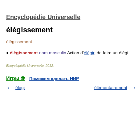
Encyclopédie Universelle
élégissement
élégissement
●
élégissement
nom masculin
Action d'
élégir
, de faire un élégi.
Encyclopédie Universelle
.
2012
.
Игры ⚽
Поможем сделать НИР
élégi
élémentairement